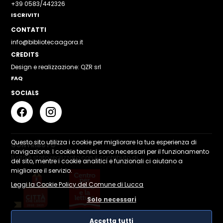
+39 0583/442326
ISCRIVITI
CONTATTI
info@bibliotecaagora.it
CREDITS
Design e realizzazione: QZR srl
FAQ
SOCIALS
Questo sito utilizza i cookie per migliorare la tua esperienza di
CONTRIBUTO
navigazione. I cookie tecnici sono necessari per il funzionamento
Il sito è stato realizzato con il contributo di
del sito, mentre i cookie analitici e funzionali ci aiutano a
migliorare il servizio.
Leggi la Cookie Policy del Comune di Lucca
Solo necessari
Accetta tutti