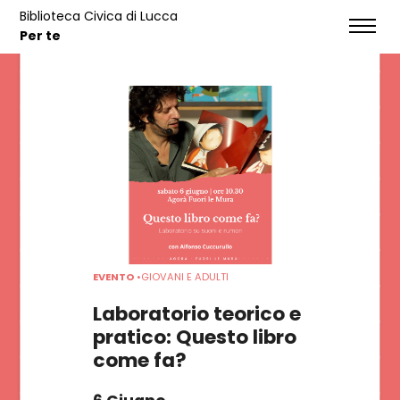
Biblioteca Civica di Lucca
EVENTI
Per te
HOME
SERVIZI
NOTIZIE
EVENTI
EVENTO
•
GIOVANI E ADULTI
CONTATTI
Laboratorio teorico e
pratico: Questo libro
come fa?
CATALOGO