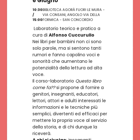
6 Giugno
ISCRIVITI
10:30
BIBLIOTECA AGORÀ FUORI LE MURA -
/
VIA CONSANI, ANGOLO VIA DELLA
15:00
FORMICA - SAN CONCORDIO
Laboratorio teorico e pratico a
cura di
Alfonso Cuccurullo
Nei libri per bambini non ci sono
solo parole, ma si sentono tanti
rumori e fanno capolino voci e
sonorità che aumentano le
potenzialità della lettura ad alta
voce.
Il corso-laboratorio
Questo libro
come fa??
si propone di fornire a
genitori, insegnanti, educatori,
lettori, attori e adulti interessati le
informazioni e le tecniche più
semplici, divertenti ed efficaci per
mettere la propria voce al servizio
della storia, e di chi dunque la
riceverà.