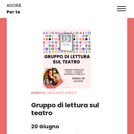
AGORÀ
EVENTI
Per te
HOME
SERVIZI
NOTIZIE
EVENTI
EVENTO
•
GIOVANI E ADULTI
CONTATTI
Gruppo di lettura sul
teatro
CATALOGO
20 Giugno