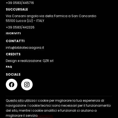
+39 0583/445716
SUCCURSALE
Via Consani angolo via della Formica a San Concordio
55100 Lucca (LU) - ITALY
+39 0583/442326
ISCRIVITI
CONTATTI
info@bibliotecaagora.it
CREDITS
Design e realizzazione: QZR srl
FAQ
SOCIALS
Questo sito utilizza i cookie per migliorare la tua esperienza di
CONTRIBUTO
navigazione. I cookie tecnici sono necessari per il funzionamento
Il sito è stato realizzato con il contributo di
del sito, mentre i cookie analitici e funzionali ci aiutano a
migliorare il servizio.