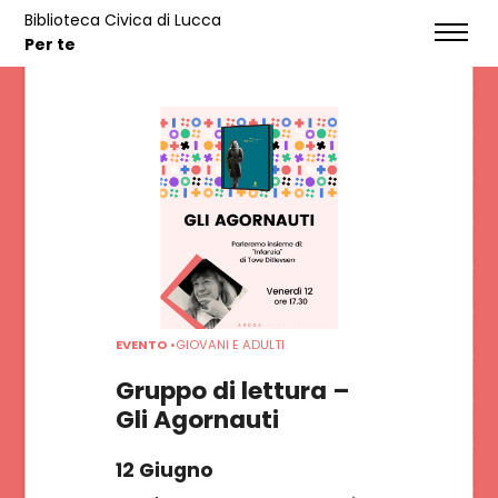
Biblioteca Civica di Lucca
EVENTI
Per te
HOME
SERVIZI
NOTIZIE
EVENTI
EVENTO
•
GIOVANI E ADULTI
CONTATTI
Gruppo di lettura –
Gli Agornauti
CATALOGO
12 Giugno