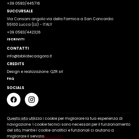
+39 0583/445716
SUCCURSALE
Via Consani angolo via della Formica a San Concordio
55100 Lucca (LU) - ITALY
+39 0583/442326
ISCRIVITI
CONTATTI
info@bibliotecaagora.it
CREDITS
Design e realizzazione: QZR srl
FAQ
SOCIALS
Questo sito utilizza i cookie per migliorare la tua esperienza di
CONTRIBUTO
navigazione. I cookie tecnici sono necessari per il funzionamento
Il sito è stato realizzato con il contributo di
del sito, mentre i cookie analitici e funzionali ci aiutano a
migliorare il servizio.