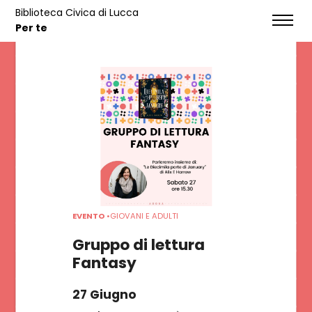
Biblioteca Civica di Lucca
EVENTI
Per te
HOME
SERVIZI
NOTIZIE
EVENTI
EVENTO
•
GIOVANI E ADULTI
CONTATTI
Gruppo di lettura
Fantasy
CATALOGO
27 Giugno