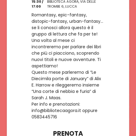
15:30 /
BIBLIOTECA AGORÀ, VIA DELLE
ISCRIVITI
17:00
TROMBE 6, LUCCA
Romantasy, epic-fantasy,
distopic-fantasy, urban-fantasy...
se li conosci allora questo è il
gruppo di lettura che fa per te!
Una volta al mese ci
incontreremo per parlare dei libri
che più ci piacciono, scoprendo
nuovi titoli e nuove avventure. Ti
aspettiamo!
Questo mese parleremo di “Le
Diecimila porte di January” di Alix
E. Harrow e rileggeremo insieme
“Una corte di nebbia e furia” di
Sarah J. Maas.
Per info e prenotazioni:
info@bibliotecaagora.it oppure
0583445716
PRENOTA