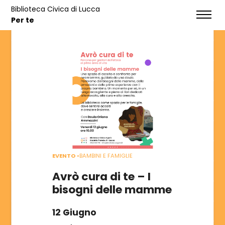
Biblioteca Civica di Lucca
EVENTI
Per te
HOME
SERVIZI
NOTIZIE
EVENTI
EVENTO
•
BAMBINI E FAMIGLIE
CONTATTI
Avrò cura di te – I
bisogni delle mamme
CATALOGO
12 Giugno